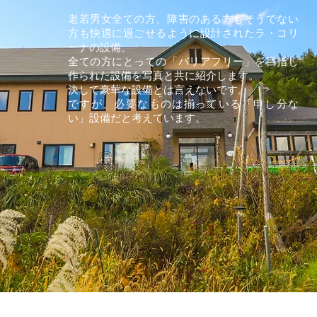
老若男女全ての方、障害のある方もそうでない
方も快適に過ごせるように設計されたラ・コリ
ーナの設備。
全ての方にとっての「バリアフリー」を目指し
作られた設備を写真と共に紹介します。
決して豪華な設備とは言えないです。
ですが、必要なものは揃っている「申し分な
い」設備だと考えています。