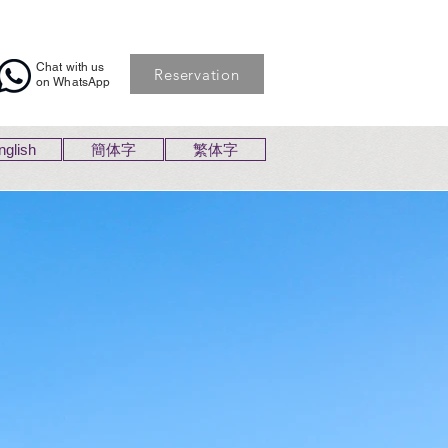
Chat with us
Reservation
on WhatsApp
nglish
簡体字
繁体字