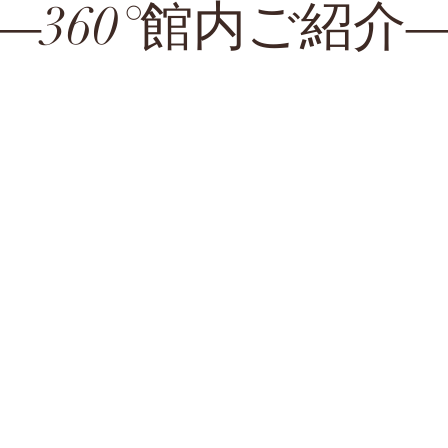
―360°館内ご紹介