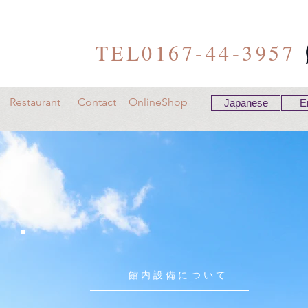
TEL0167-44-3957
Restaurant
Contact
OnlineShop
Japanese
E
館内設備について