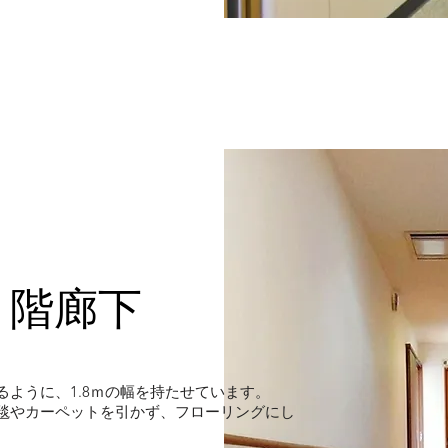
２階廊下
ように、1.8ｍの幅を持たせています。
絨毯やカーペットを引かず、フローリングにし