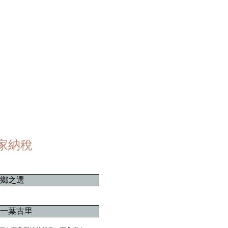
家納稅
鄉之選
一葉古里