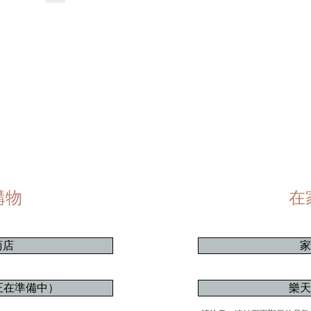
購物
在
商店
家
（正在準備中）
樂天