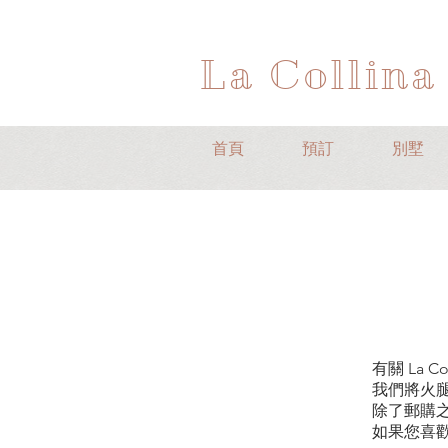
La Collina
首頁
預訂
別墅
有關 La 
我們將火
除了郵購之
如果您喜