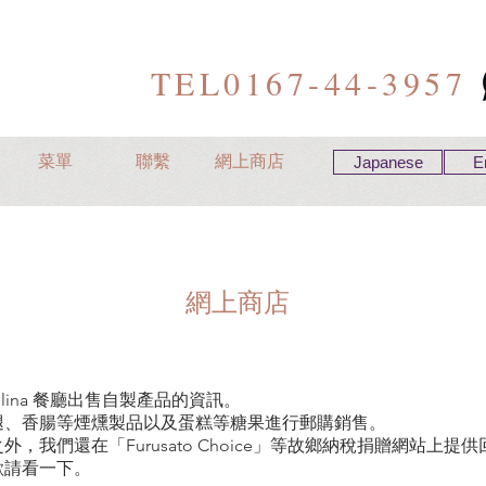
TEL0167-44-3957
菜單
聯繫
網上商店
Japanese
E
網上商店
Colina 餐廳出售自製產品的資訊。
腿、香腸等煙燻製品以及蛋糕等糖果進行郵購銷售。
外，我們還在「Furusato Choice」等故鄉納稅捐贈網站上提
歡請看一下。