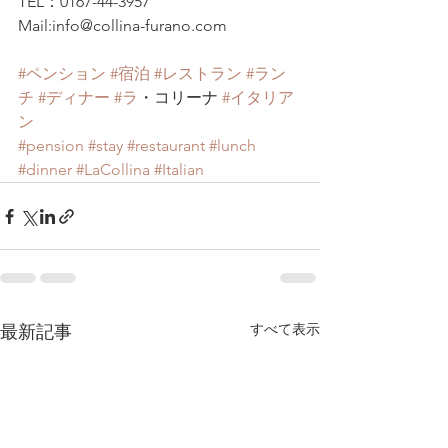
TEL：0167-44-3957
Mail:info@collina-furano.com
#ペンション
#宿泊
#レストラン
#ラン
チ
#ディナー
#ラ
・コリーナ 
#イタリア
ン
#pension
#stay
#restaurant
#lunch
#dinner
#LaCollina
#Italian
すべて表示
最新記事