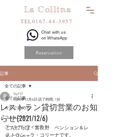
La Collina
TEL0167-44-3957
Chat with us
on WhatsApp
Reservation
記事
全ての記事
Yu717
全ての記事
2021年12月6日
読了時間: 1分
レストラン貸切営業のお知
今すぐ始める
らせ(2021/12/6)
コミュニティ
ゴールデンウィーク
こんにちは　富良野　ペンション＆レ
ストラン　ラ・コリーナです。
ラ・コリーナ