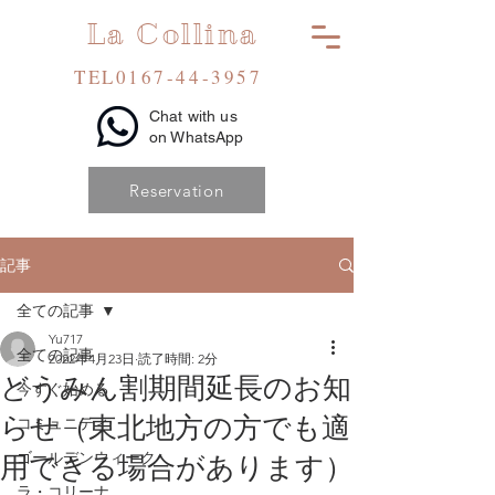
La Collina
TEL0167-44-3957
Chat with us
on WhatsApp
Reservation
記事
全ての記事
Yu717
全ての記事
2022年4月23日
読了時間: 2分
どうみん割期間延長のお知
今すぐ始める
らせ（東北地方の方でも適
コミュニティ
ゴールデンウィーク
用できる場合があります）
ラ・コリーナ